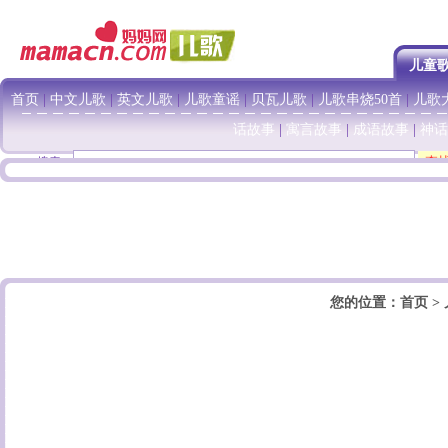
儿童
首页
|
中文儿歌
|
英文儿歌
|
儿歌童谣
|
贝瓦儿歌
|
儿歌串烧50首
|
儿歌大
话故事
|
寓言故事
|
成语故事
|
神话
搜索：
您的位置：
首页
>