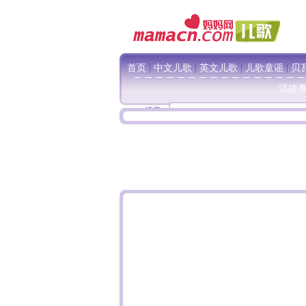
首页
|
中文儿歌
|
英文儿歌
|
儿歌童谣
|
贝
话故
搜索：