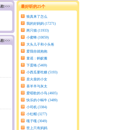
歌>>>
最好听的25个
1
狼真来了怎么
办 (21403)
2
我的好妈妈 (17271)
3
两只猫 (11933)
4
小蜜蜂 (10059)
歌>>>
5
大头儿子和小头爸
爸 (7992)
6
爱我你就抱抱
我 (6306)
7
童谣：蚂蚁搬
米 (5809)
8
下蛋咯 (5469)
9
小西瓜要吃糖 (5193)
10
卖火柴的小女
孩 (4935)
11
喜羊羊与灰太
狼 (4695)
12
爱唱歌的小鸟 (4605)
13
快乐的小蜗牛 (3489)
14
小司机 (3384)
15
小红帽 (3277)
16
嘎子嘎 (3049)
17
世上只有妈妈