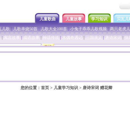
儿童歌曲
儿童故事
学习知识
贝瓦儿
瓦儿歌
|
儿歌串烧50首
|
儿歌大全100首
|
小兔子乖乖儿歌视频
|
两只老虎
事
|
寓言故事
|
成语故事
|
神话传说
|
木偶奇遇记
|
三国演义
|
唐诗宋词
|
快
您的位置：
首页
>
儿童学习知识
>
唐诗宋词
赠花卿