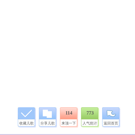
114
773
收藏儿歌
分享儿歌
来顶一下
人气统计
返回首页