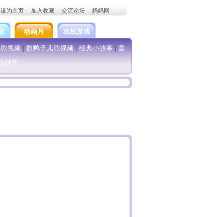
设为主页
加入收藏
交流论坛
妈妈网
歌
动画片
在线游戏
儿歌视频
|
数鸭子儿歌视频
|
经典小故事
|
童
乐拼音