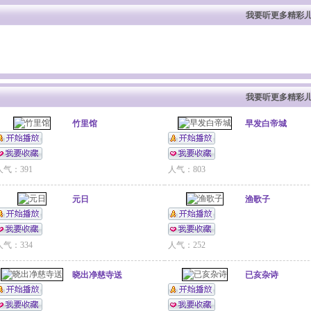
我要听更多精彩儿
我要听更多精彩儿
竹里馆
早发白帝城
人气：391
人气：803
元日
渔歌子
人气：334
人气：252
晓出净慈寺送
已亥杂诗