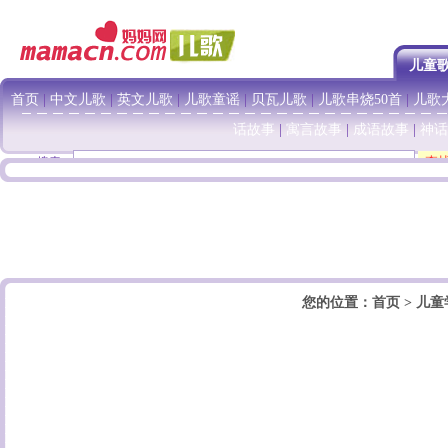
儿童
首页
|
中文儿歌
|
英文儿歌
|
儿歌童谣
|
贝瓦儿歌
|
儿歌串烧50首
|
儿歌大
话故事
|
寓言故事
|
成语故事
|
神话
搜索：
您的位置：
首页
>
儿童