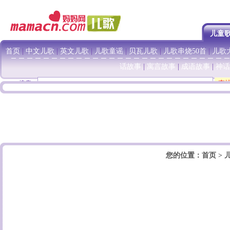
儿童
首页
|
中文儿歌
|
英文儿歌
|
儿歌童谣
|
贝瓦儿歌
|
儿歌串烧50首
|
儿歌大
话故事
|
寓言故事
|
成语故事
|
神话
搜索：
您的位置：
首页
>