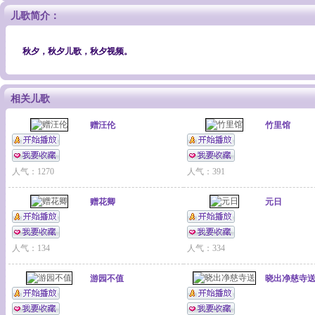
儿歌简介：
秋夕，秋夕儿歌，秋夕视频。
相关儿歌
赠汪伦
竹里馆
人气：1270
人气：391
赠花卿
元日
人气：134
人气：334
游园不值
晓出净慈寺