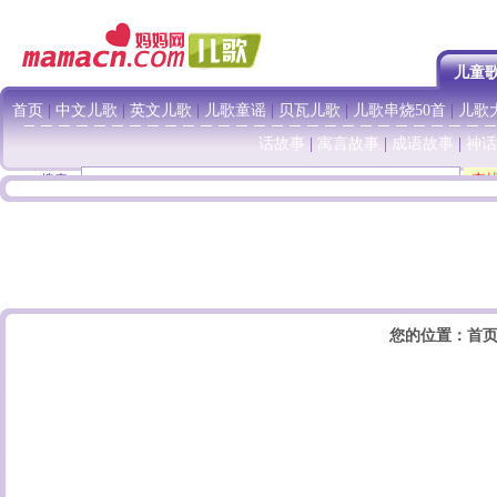
儿童
首页
|
中文儿歌
|
英文儿歌
|
儿歌童谣
|
贝瓦儿歌
|
儿歌串烧50首
|
儿歌大
话故事
|
寓言故事
|
成语故事
|
神话
搜索：
您的位置：
首