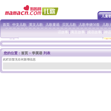
儿童
首页
|
中文儿歌
|
英文儿歌
|
儿歌童谣
|
贝瓦儿歌
|
儿歌串烧50首
|
儿歌大
话故事
|
寓言故事
|
成语故事
|
神话
搜索：
您的位置：
首页
>
学英语
列表
此栏目暂无任何新增信息