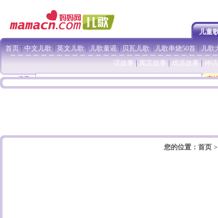
儿童
首页
|
中文儿歌
|
英文儿歌
|
儿歌童谣
|
贝瓦儿歌
|
儿歌串烧50首
|
儿歌大
话故事
|
寓言故事
|
成语故事
|
神话
搜索：
您的位置：
首页