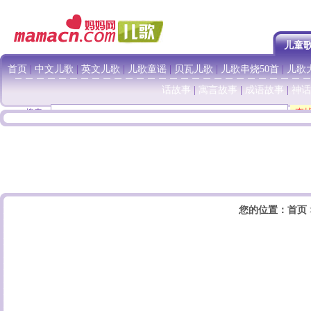
儿童
首页
|
中文儿歌
|
英文儿歌
|
儿歌童谣
|
贝瓦儿歌
|
儿歌串烧50首
|
儿歌大
话故事
|
寓言故事
|
成语故事
|
神话
搜索：
您的位置：
首页