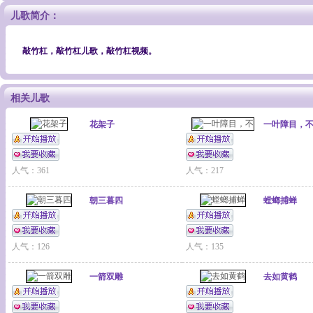
儿歌简介：
敲竹杠，敲竹杠儿歌，敲竹杠视频。
相关儿歌
花架子
一叶障目，
人气：361
人气：217
朝三暮四
螳螂捕蝉
人气：126
人气：135
一箭双雕
去如黄鹤