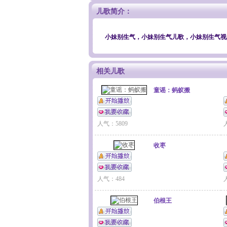
儿歌简介：
小妹别生气，小妹别生气儿歌，小妹别生气视
相关儿歌
童谣：蚂蚁搬
人气：5809
收枣
人气：484
伯根王