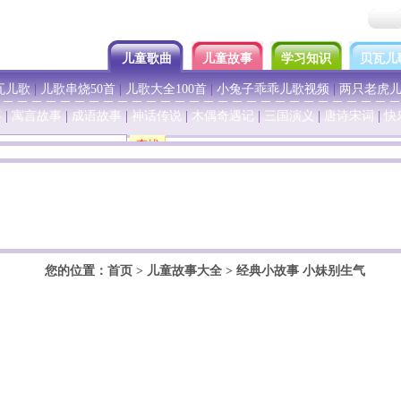
儿童歌曲
儿童故事
学习知识
贝瓦儿
瓦儿歌
|
儿歌串烧50首
|
儿歌大全100首
|
小兔子乖乖儿歌视频
|
两只老虎
事
|
寓言故事
|
成语故事
|
神话传说
|
木偶奇遇记
|
三国演义
|
唐诗宋词
|
快
您的位置：
首页
>
儿童故事大全
>
经典小故事
小妹别生气