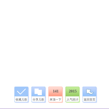
141
2015
收藏儿歌
分享儿歌
来顶一下
人气统计
返回首页