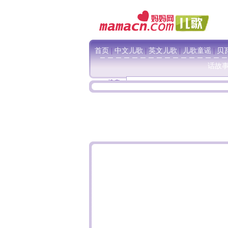
首页
|
中文儿歌
|
英文儿歌
|
儿歌童谣
|
贝
话故
搜索：