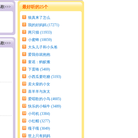
歌>>>
最好听的25个
1
狼真来了怎么
办 (21403)
2
我的好妈妈 (17271)
3
两只猫 (11933)
4
小蜜蜂 (10059)
歌>>>
5
大头儿子和小头爸
爸 (7992)
6
爱我你就抱抱
我 (6306)
7
童谣：蚂蚁搬
米 (5809)
8
下蛋咯 (5469)
9
小西瓜要吃糖 (5193)
10
卖火柴的小女
孩 (4935)
11
喜羊羊与灰太
狼 (4695)
12
爱唱歌的小鸟 (4605)
13
快乐的小蜗牛 (3489)
14
小司机 (3384)
15
小红帽 (3277)
16
嘎子嘎 (3049)
17
世上只有妈妈