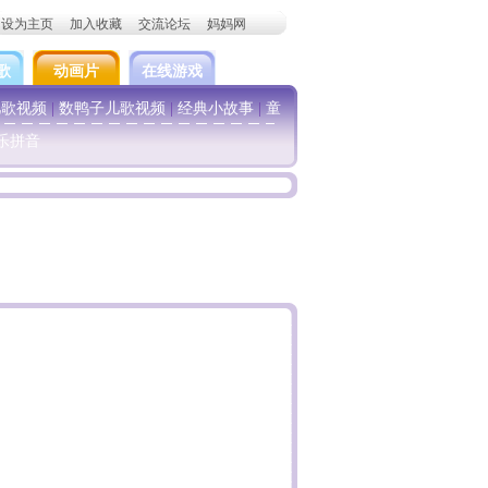
设为主页
加入收藏
交流论坛
妈妈网
歌
动画片
在线游戏
儿歌视频
|
数鸭子儿歌视频
|
经典小故事
|
童
乐拼音