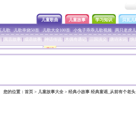
儿童歌曲
儿童故事
学习知识
贝瓦儿
瓦儿歌
|
儿歌串烧50首
|
儿歌大全100首
|
小兔子乖乖儿歌视频
|
两只老虎
事
|
寓言故事
|
成语故事
|
神话传说
|
木偶奇遇记
|
三国演义
|
唐诗宋词
|
快
您的位置：
首页
>
儿童故事大全
>
经典小故事
经典童谣_从前有个老头