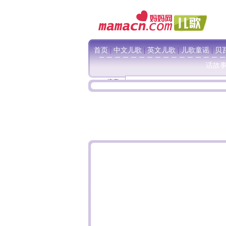
首页
|
中文儿歌
|
英文儿歌
|
儿歌童谣
|
贝
话故
搜索：