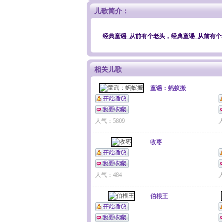
儿歌简介：
经典童谣_从前有个老头，经典童谣_从前有
相关儿歌
童谣：蚂蚁搬
人气：5809
收枣
人气：484
伯根王