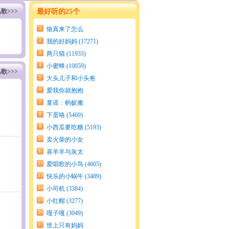
歌>>>
最好听的25个
1
狼真来了怎么
办 (21403)
2
我的好妈妈 (17271)
3
两只猫 (11933)
4
小蜜蜂 (10059)
歌>>>
5
大头儿子和小头爸
爸 (7992)
6
爱我你就抱抱
我 (6306)
7
童谣：蚂蚁搬
米 (5809)
8
下蛋咯 (5469)
9
小西瓜要吃糖 (5193)
10
卖火柴的小女
孩 (4935)
11
喜羊羊与灰太
狼 (4695)
12
爱唱歌的小鸟 (4605)
13
快乐的小蜗牛 (3489)
14
小司机 (3384)
15
小红帽 (3277)
16
嘎子嘎 (3049)
17
世上只有妈妈