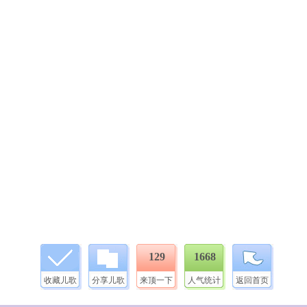
129
1668
收藏儿歌
分享儿歌
来顶一下
人气统计
返回首页