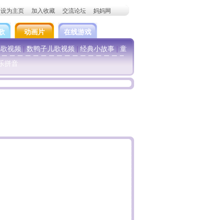
设为主页
加入收藏
交流论坛
妈妈网
歌
动画片
在线游戏
儿歌视频
|
数鸭子儿歌视频
|
经典小故事
|
童
乐拼音